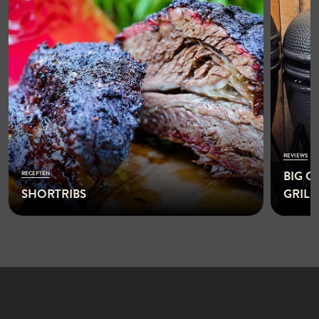
REVIEWS
BIG G
RECEPTEN
SHORTRIBS
GRIL
READ 
MORE