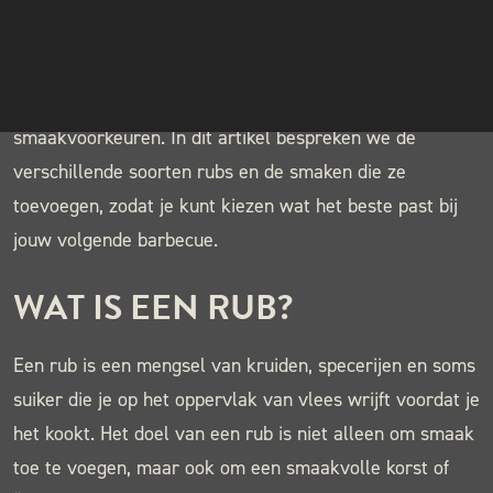
transformeren door diepte, smaak en textuur toe te
INSTAGRAM
voegen. Maar met zoveel verschillende soorten rubs,
NIEUWSBRIEF
kruiden en specerijen beschikbaar, kan het lastig zijn om
te weten welke het beste werkt voor jouw vlees en
smaakvoorkeuren. In dit artikel bespreken we de
verschillende soorten rubs en de smaken die ze
toevoegen, zodat je kunt kiezen wat het beste past bij
jouw volgende barbecue.
WAT IS EEN RUB?
Een rub is een mengsel van kruiden, specerijen en soms
suiker die je op het oppervlak van vlees wrijft voordat je
het kookt. Het doel van een rub is niet alleen om smaak
toe te voegen, maar ook om een smaakvolle korst of