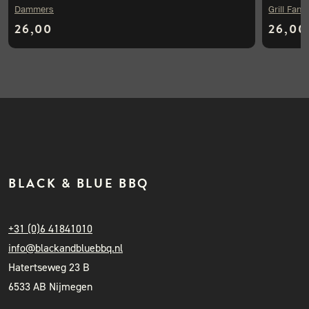
Dammers
Grill Fana
26,00
26,00
BLACK & BLUE BBQ
+31 (0)6 41841010
info@blackandbluebbq.nl
Hatertseweg 23 B
6533 AB Nijmegen