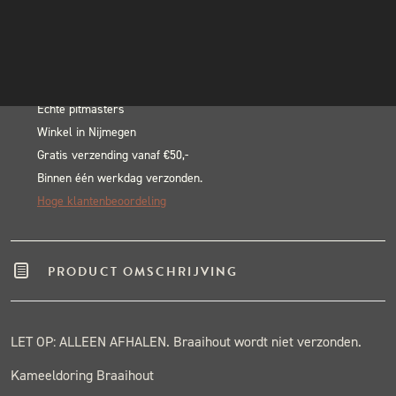
-
INSTAGRAM
In winkelwagen
10kg
NIEUWSBRIEF
Alternative:
aantal
BLACK & BLUE BBQ:
Echte pitmasters
Winkel in Nijmegen
Gratis verzending vanaf €50,-
Binnen één werkdag verzonden.
Hoge klantenbeoordeling
PRODUCT OMSCHRIJVING
LET OP: ALLEEN AFHALEN. Braaihout wordt niet verzonden.
Kameeldoring Braaihout