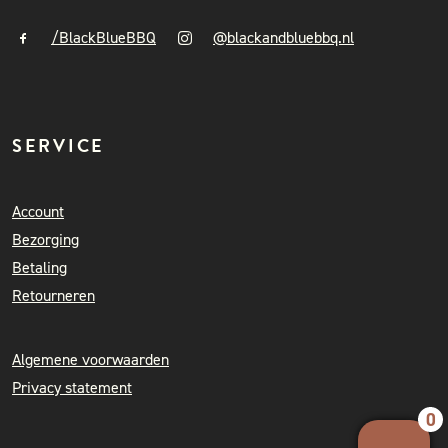
/BlackBlueBBQ
@blackandbluebbq.nl
SERVICE
Account
Bezorging
Betaling
Retourneren
Algemene voorwaarden
Privacy statement
0
Your 