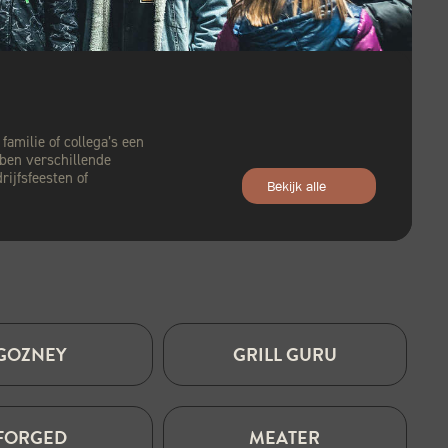
familie of collega’s een
ben verschillende
ijfsfeesten of
Bekijk alle
GOZNEY
GRILL GURU
FORGED
MEATER