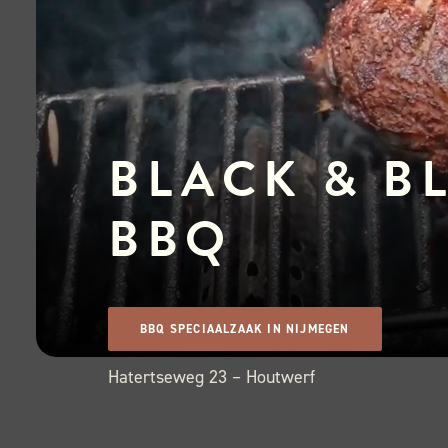
BLACK & B
BBQ
BBQ SPECIAALZAAK IN NIJMEGEN
Hatertseweg 23 – Houtwerf