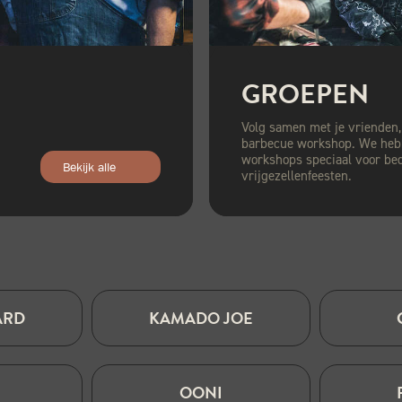
GROEPEN
Volg samen met je vrienden, 
barbecue workshop. We heb
workshops speciaal voor bedr
Bekijk alle
vrijgezellenfeesten.
ARD
KAMADO JOE
OONI