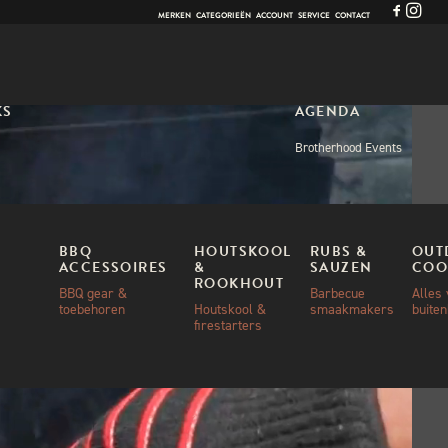
MERKEN
CATEGORIEËN
ACCOUNT
SERVICE
CONTACT
KS
AGENDA
Brotherhood Events
BBQ
HOUTSKOOL
RUBS &
OUT
ACCESSOIRES
&
SAUZEN
COO
ROOKHOUT
BBQ gear &
Barbecue
Alles
toebehoren
Houtskool &
smaakmakers
buite
firestarters