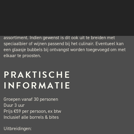
gekeken worden bij de pitmasters achter de BBQ’s. Ze vertellen
INSTAGRAM
graag over de passie voor het spelen met vuur. Afhankelijk van
NIEUWSBRIEF
de groepsgrootte en de interesse kan er ook een BBQ-demo
gegeven worden voor de gehele groep.
Borrel & Bites gaat uit van ons standaard bier-fris-wijn
assortiment. Indien gewenst is dit ook uit te breiden met
speciaalbier of wijnen passend bij het culinair. Eventueel kan
een glaasje bubbels bij ontvangst worden toegevoegd om met
elkaar te proosten.
PRAKTISCHE
INFORMATIE
Groepen vanaf 30 personen
Duur 3 uur
Prijs €59 per persoon, ex btw
Inclusief alle borrels & bites
Uitbreidingen: