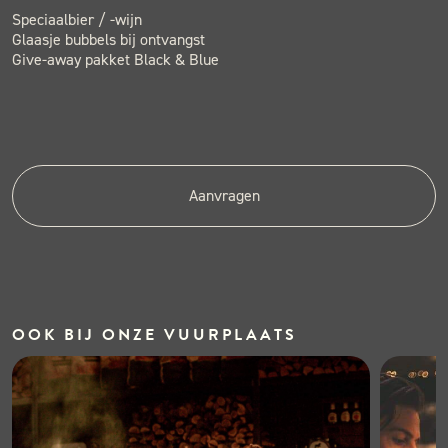
Speciaalbier / -wijn
Glaasje bubbels bij ontvangst
Give-away pakket Black & Blue
Aanvragen
OOK BIJ ONZE
VUURPLAATS