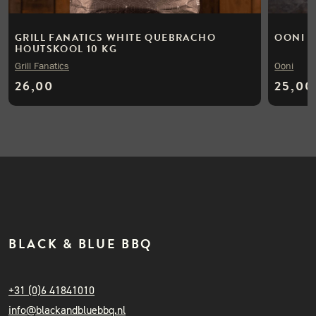
GRILL FANATICS WHITE QUEBRACHO
OONI S
HOUTSKOOL 10 KG
Grill Fanatics
Ooni
26,00
25,00
BLACK & BLUE BBQ
+31 (0)6 41841010
info@blackandbluebbq.nl