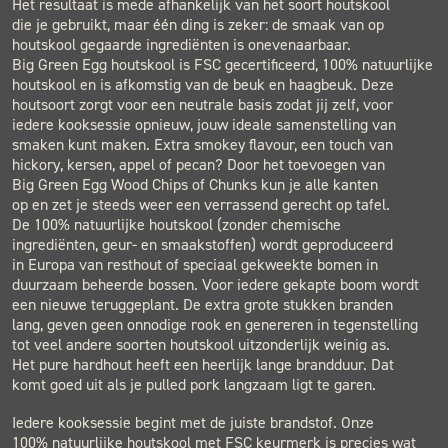
Het resultaat is mede afhankelijk van het soort houtskool
die je gebruikt, maar één ding is zeker: de smaak van op
houtskool gegaarde ingrediënten is onevenaarbaar.
Big Green Egg houtskool is FSC gecertificeerd, 100% natuurlijke
houtskool en is afkomstig van de beuk en haagbeuk. Deze
houtsoort zorgt voor een neutrale basis zodat jij zelf, voor
iedere kooksessie opnieuw, jouw ideale samenstelling van
smaken kunt maken. Extra smokey flavour, een touch van
hickory, kersen, appel of pecan? Door het toevoegen van
Big Green Egg Wood Chips of Chunks kun je alle kanten
op en zet je steeds weer een verrassend gerecht op tafel.
De 100% natuurlijke houtskool (zonder chemische
ingrediënten, geur- en smaakstoffen) wordt geproduceerd
in Europa van resthout of speciaal gekweekte bomen in
duurzaam beheerde bossen. Voor iedere gekapte boom wordt
een nieuwe teruggeplant. De extra grote stukken branden
lang, geven geen onnodige rook en genereren in tegenstelling
tot veel andere soorten houtskool uitzonderlijk weinig as.
Het pure hardhout heeft een heerlijk lange brandduur. Dat
komt goed uit als je pulled pork langzaam ligt te garen.
Iedere kooksessie begint met de juiste brandstof. Onze
100% natuurlijke houtskool met FSC keurmerk is precies wat