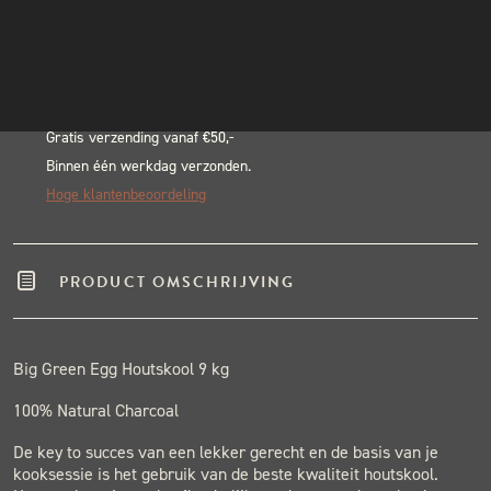
Alternative:
INSTAGRAM
BLACK & BLUE BBQ:
NIEUWSBRIEF
Echte pitmasters
Winkel in Nijmegen
Gratis verzending vanaf €50,-
Binnen één werkdag verzonden.
Hoge klantenbeoordeling
PRODUCT OMSCHRIJVING
Big Green Egg Houtskool 9 kg
100% Natural Charcoal
De key to succes van een lekker gerecht en de basis van je
kooksessie is het gebruik van de beste kwaliteit houtskool.