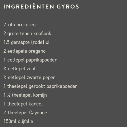
INGREDIËNTEN GYROS
2 kilo procureur
2 grote tenen knoflook
1.5 geraspte (rode) ui
2 eetlepels oregano
1 eetlepel paprikapoeder
¾ eetlepel zout
¾ eetlepel zwarte peper
1 theelepel gerookt paprikapoeder
1 ½ theelepel komijn
1 theelepel kaneel
½ theelepel Cayenne
150ml olijfolie