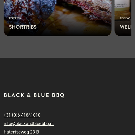
RECEPTEN
REVIEWS
SHORTRIBS
WELKE
READ 
MORE
BLACK & BLUE BBQ
+31 (0)6 41841010
info@blackandbluebbq.nl
Hatertseweg 23 B