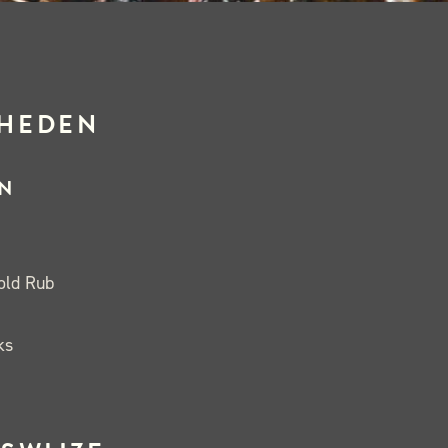
HEDEN
N
old Rub
ks