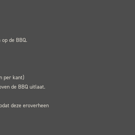
a op de BBQ.
n per kant)
oven de BBQ uitlaat.
 zodat deze eroverheen