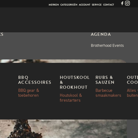
MERKEN
CATEGORIEËN
ACCOUNT
SERVICE
CONTACT
KS
AGENDA
Brotherhood Events
BBQ
HOUTSKOOL
RUBS &
OUT
ACCESSOIRES
&
SAUZEN
COO
ROOKHOUT
BBQ gear &
Barbecue
Alles
toebehoren
Houtskool &
smaakmakers
buite
firestarters