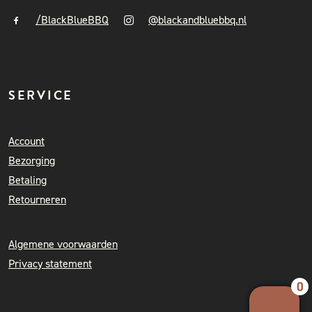
/BlackBlueBBQ
@blackandbluebbq.nl
SERVICE
Account
Bezorging
Betaling
Retourneren
Algemene voorwaarden
Privacy statement
0
Your 