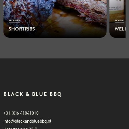
RECEPTEN
REVIEWS
SHORTRIBS
WELKE
READ 
MORE
BLACK & BLUE BBQ
+31 (0)6 41841010
info@blackandbluebbq.nl