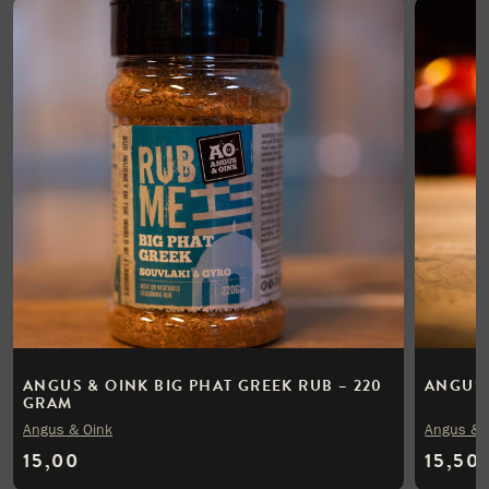
ANGUS & OINK BIG PHAT GREEK RUB – 220
ANGUS 
GRAM
Angus & Oink
Angus & 
15,00
15,50