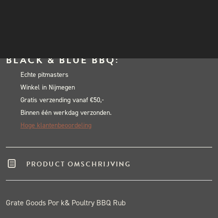
Goods
INSTAGRAM
Pork
NIEUWSBRIEF
In winkelwagen
&
Alternative:
Poultry
BLACK & BLUE BBQ:
BBQ
Rub
Echte pitmasters
Winkel in Nijmegen
-
Gratis verzending vanaf €50,-
180gram
Binnen één werkdag verzonden.
aantal
Hoge klantenbeoordeling
PRODUCT OMSCHRIJVING
Grate Goods Por k& Poultry BBQ Rub