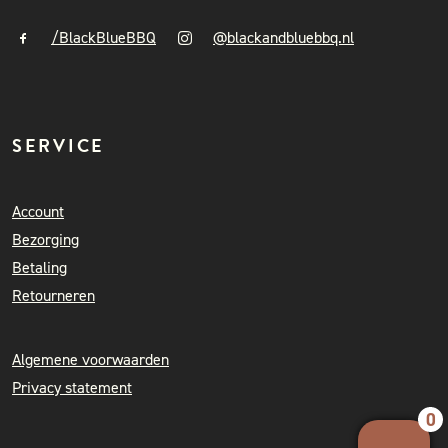
/BlackBlueBBQ
@blackandbluebbq.nl
SERVICE
Account
Bezorging
Betaling
Retourneren
Algemene voorwaarden
Privacy statement
0
Your 