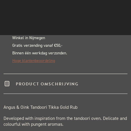
In winkelwagen
INSTAGRAM
Alternative:
NIEUWSBRIEF
BLACK & BLUE BBQ:
Echte pitmasters
Winkel in Nijmegen
Gratis verzending vanaf €50,-
Binnen één werkdag verzonden.
Hoge klantenbeoordeling
PRODUCT OMSCHRIJVING
Angus & Oink Tandoori Tikka Gold Rub
Developed with inspiration from the tandoori oven. Delicate and
colourful with pungent aromas.