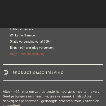
Burger
INSTAGRAM
In winkelwagen
kruidenmix
NIEUWSBRIEF
Alternative:
130gram
BLACK & BLUE BBQ:
aantal
Echte pitmasters
Winkel in Nijmegen
Gratis verzending vanaf €50,-
Binnen één werkdag verzonden.
Hoge klantenbeoordeling
PRODUCT OMSCHRIJVING
Alles-in-één mix om zelf de beste hamburgers mee te maken.
Geef je burgers een heerlijke, unieke smaak én structuur
dankzij het paneermeel, gedroogde groenten, zout, kruiden én
specerijen!