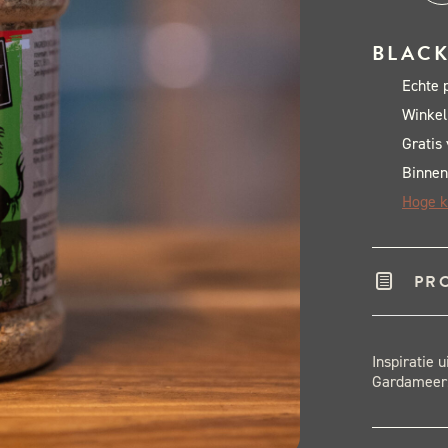
&
Oin
BLACK
Ital
Echte 
Stal
Winkel
Rub
Gratis
-
Binnen
220
Hoge k
gra
aant
PR
Inspiratie 
Gardameer!