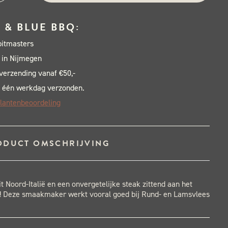
k
 & BLUE BBQ:
ian
pitmasters
lion
 in Nijmegen
 verzending vanaf €50,-
 één werkdag verzonden.
lantenbeoordeling
m
al
ODUCT OMSCHRIJVING
uit Noord-Italië en een onvergetelijke steak zittend aan het
 Deze smaakmaker werkt vooral goed bij Rund- en Lamsvlees