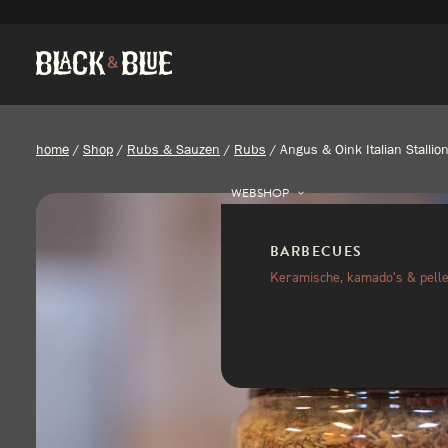
home
/
Shop
/
Rubs & Sauzen
/
Rubs
/
Angus & Oink Italian Stalli
WEBSHOP
BARBECUES
Keramische, kamado’s & pelle