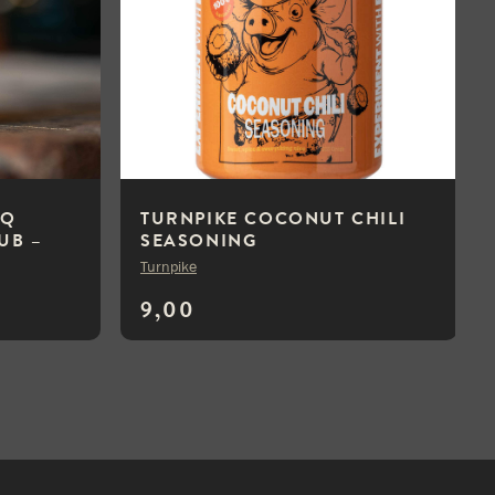
BQ
TURNPIKE COCONUT CHILI
UB –
SEASONING
Turnpike
9,00