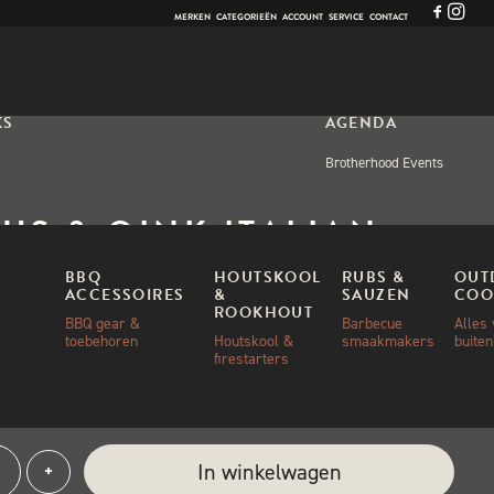
MERKEN
CATEGORIEËN
ACCOUNT
SERVICE
CONTACT
KS
AGENDA
Brotherhood Events
US & OINK ITALIAN
LLION RUB – 220 GRAM
BBQ
HOUTSKOOL
RUBS &
OUT
ACCESSOIRES
&
SAUZEN
COO
ROOKHOUT
BBQ gear &
Barbecue
Alles
toebehoren
Houtskool &
smaakmakers
buite
00
firestarters
aad
us
e:
In winkelwagen
+