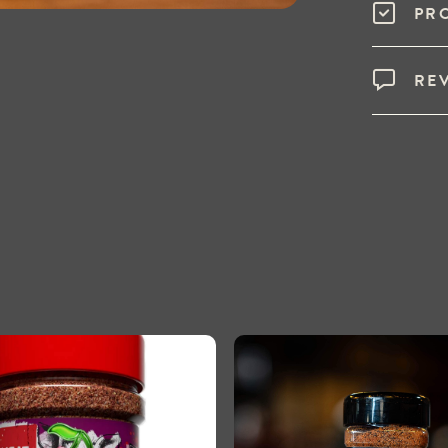
PR
RE