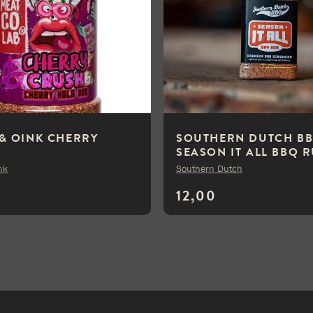
& OINK CHERRY
SOUTHERN DUTCH B
SEASON IT ALL BBQ R
290 GRAM
nk
Southern Dutch
12,00