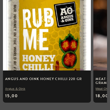
ANGUS AND OINK HONEY CHILLI 220 GR
MEAT C
GRAM
Angus & Oink
Meat Chu
15,00
18,00