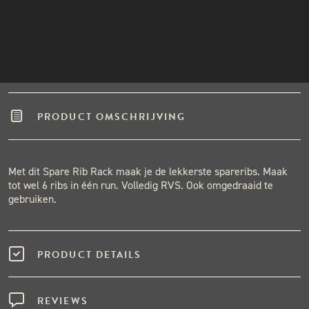
Winkel in Nijmegen
INSTAGRAM
Gratis verzending vanaf €50,-
NIEUWSBRIEF
Binnen één werkdag verzonden.
Hoge klantenbeoordeling
PRODUCT OMSCHRIJVING
Met dit Spare Rib Rack maak je de lekkerste spareribs. Maak
tot wel 6 ribs in één run. Volledig RVS. Ook omgedraaid te
gebruiken.
PRODUCT DETAILS
REVIEWS