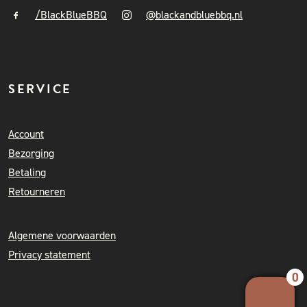
/BlackBlueBBQ
@blackandbluebbq.nl
SERVICE
Account
Bezorging
Betaling
Retourneren
Algemene voorwaarden
Privacy statement
0
Your 