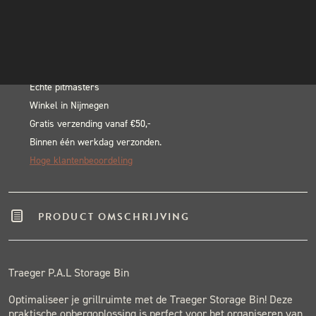
Storage
INSTAGRAM
In winkelwagen
Bin
NIEUWSBRIEF
Alternative:
aantal
BLACK & BLUE BBQ:
Echte pitmasters
Winkel in Nijmegen
Gratis verzending vanaf €50,-
Binnen één werkdag verzonden.
Hoge klantenbeoordeling
PRODUCT OMSCHRIJVING
Traeger P.A.L Storage Bin
Optimaliseer je grillruimte met de Traeger Storage Bin! Deze
praktische opbergoplossing is perfect voor het organiseren van