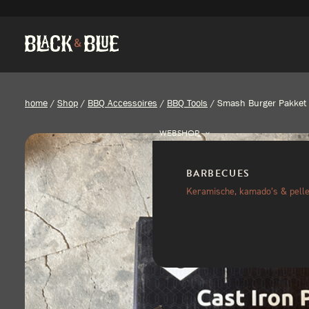
home
/
Shop
/
BBQ Accessoires
/
BBQ Tools
/
Smash Burger Pakket
WEBSHOP
BARBECUES
Keramische, kamado’s & pelle