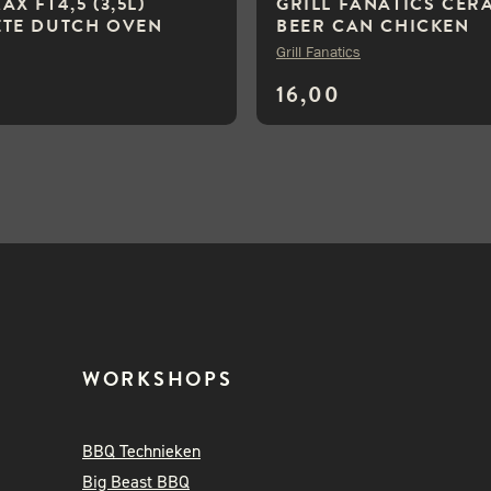
X FT4,5 (3,5L)
GRILL FANATICS CER
TE DUTCH OVEN
BEER CAN CHICKEN
Grill Fanatics
0
16,00
WORKSHOPS
BBQ Technieken
Big Beast BBQ