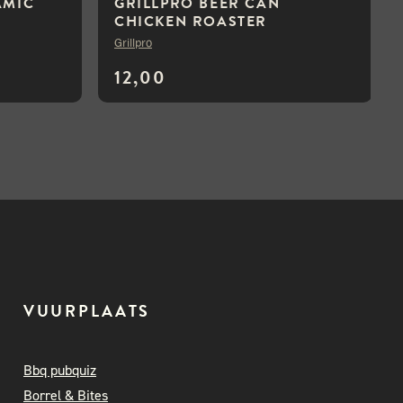
AMIC
GRILLPRO BEER CAN
CHICKEN ROASTER
Grillpro
12,00
VUURPLAATS
Bbq pubquiz
Borrel & Bites