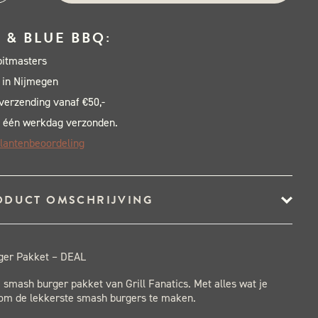
ger
ket
 & BLUE BBQ:
pitmasters
L
 in Nijmegen
al
 verzending vanaf €50,-
 één werkdag verzonden.
lantenbeoordeling
ODUCT OMSCHRIJVING
er Pakket – DEAL
 smash burger pakket van Grill Fanatics. Met alles wat je
 om de lekkerste smash burgers te maken.