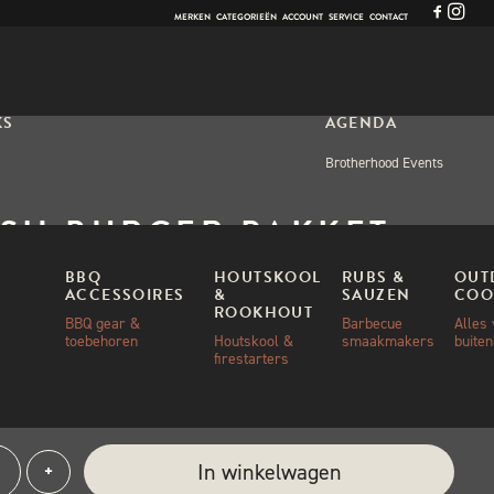
MERKEN
CATEGORIEËN
ACCOUNT
SERVICE
CONTACT
KS
AGENDA
Brotherhood Events
SH BURGER PAKKET –
L
BBQ
HOUTSKOOL
RUBS &
OUT
ACCESSOIRES
&
SAUZEN
COO
ROOKHOUT
BBQ gear &
Barbecue
Alles
toebehoren
Houtskool &
smaakmakers
buite
OORSPRONKELIJKE
HUIDIGE
00
€
89,00
firestarters
PRIJS
PRIJS
WAS:
IS:
ad
€95,00.
€89,00.
sh
e:
In winkelwagen
+