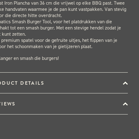
t Iron Plancha van 36 cm die vrijwel op elke BBQ past. Twee
ke handvaten waarmee je de pan kunt vastpakken. Van stevig
or die directe hitte overdracht.
natics Smash Burger Tool, voor het platdrukken van die
ehakt tot een smash burger. Met een stevige hendel zodat je
 kunt zetten.
 premium spatel voor de gefruite uitjes, het flippen van je
oor het schoonmaken van je gietijzeren plaat.
langer en smash die burgers!
ODUCT DETAILS
VIEWS