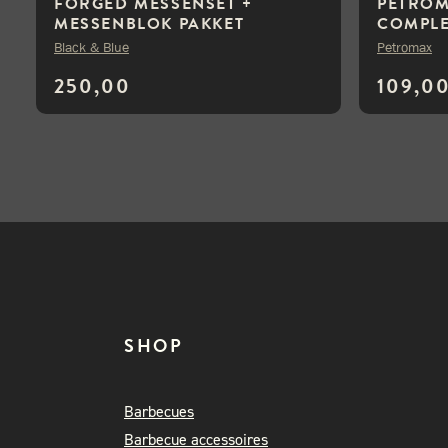
FORGED MESSENSET +
PETROMA
MESSENBLOK PAKKET
COMPLE
DEAL
Black & Blue
Petromax
250,00
109,0
SHOP
Barbecues
Barbecue accessoires