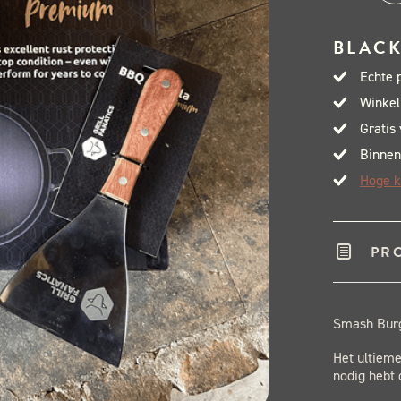
Bur
Pak
BLACK
-
Echte 
DEA
Winkel
aant
Gratis
Binnen
Hoge k
PR
Smash Burg
Het ultieme
nodig hebt