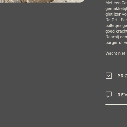
Met een Cas
gemakkelij
gietijzer vo
De Grill Fa
bolletjes g
goed kracht
Daarbij een
burger of v
Wacht niet 
PR
RE