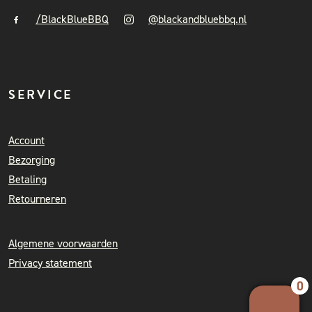
/BlackBlueBBQ
@blackandbluebbq.nl
SERVICE
Account
Bezorging
Betaling
Retourneren
Algemene voorwaarden
Privacy statement
0
Your 