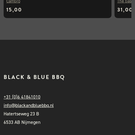
Cambro
The bast
15,00
31,00
BLACK & BLUE BBQ
+31 (0)6 41841010
info@blackandbluebbq.nl
Hatertseweg 23 B
6533 AB Nijmegen