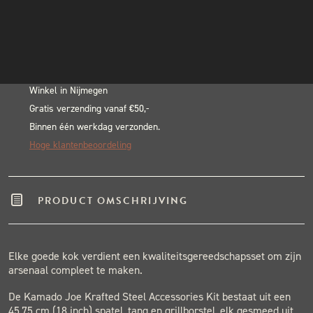
In winkelwagen
INSTAGRAM
Alternative:
NIEUWSBRIEF
BLACK & BLUE BBQ:
Echte pitmasters
Winkel in Nijmegen
Gratis verzending vanaf €50,-
Binnen één werkdag verzonden.
Hoge klantenbeoordeling
PRODUCT OMSCHRIJVING
Elke goede kok verdient een kwaliteitsgereedschapsset om zijn
arsenaal compleet te maken.
De Kamado Joe Krafted Steel Accessories Kit bestaat uit een
45,75 cm (18 inch) spatel, tang en grillborstel, elk gesmeed uit