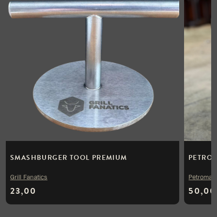
SMASHBURGER TOOL PREMIUM
PETROM
Grill Fanatics
Petromax
23,00
50,00