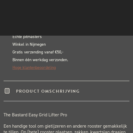
Easy
INSTAGRAM
In winkelwagen
Grid
NIEUWSBRIEF
Alternative:
Lifter
BLACK & BLUE BBQ:
Pro
aantal
Echte pitmasters
Winkel in Nijmegen
Gratis verzending vanaf €50,-
Binnen één werkdag verzonden.
Hoge klantenbeoordeling
PRODUCT OMSCHRIJVING
The Bastard Easy Grid Lifter Pro
Een handige tool om gietijzeren en andere rooster gemakkelijk
te tillen. Op (hete) rooster plaatsen, zakken, kwartslag draaien.