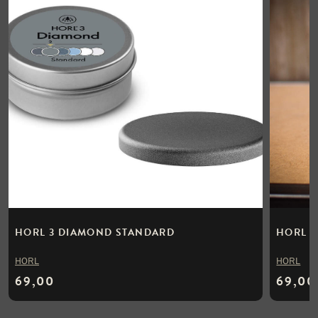
HORL 3 DIAMOND STANDARD
HORL S
HORL
HORL
69,00
69,00