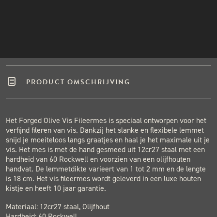
Winkel in Nijmegen
INSTAGRAM
Gratis verzending vanaf €50,-
NIEUWSBRIEF
Binnen één werkdag verzonden.
Hoge klantenbeoordeling
PRODUCT OMSCHRIJVING
Het Forged Olive Vis Fileermes is speciaal ontworpen voor het
verfijnd fileren van vis. Dankzij het slanke en flexibele lemmet
snijd je moeiteloos langs graatjes en haal je het maximale uit je
vis. Het mes is met de hand gesmeed uit 12cr27 staal met een
hardheid van 60 Rockwell en voorzien van een olijfhouten
handvat. De lemmetdikte varieert van 1 tot 2 mm en de lengte
is 18 cm. Het vis fileermes wordt geleverd in een luxe houten
kistje en heeft 10 jaar garantie.
Materiaal: 12cr27 staal, Olijfhout
Hardheid: 60 Rockwell