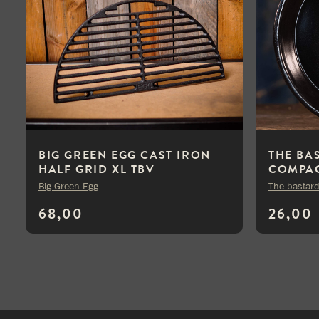
BIG GREEN EGG CAST IRON
THE BA
HALF GRID XL TBV
COMPA
EGGSPANDER KIT
Big Green Egg
The bastar
68,00
26,00