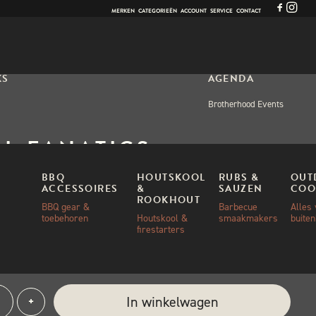
MERKEN
CATEGORIEËN
ACCOUNT
SERVICE
CONTACT
KS
AGENDA
Brotherhood Events
LL FANATICS
INADE SPRAY BOTTLE
BBQ
HOUTSKOOL
RUBS &
OUT
ACCESSOIRES
&
SAUZEN
COO
ROOKHOUT
BBQ gear &
Barbecue
Alles
toebehoren
Houtskool &
smaakmakers
buite
00
firestarters
aad
e:
In winkelwagen
+