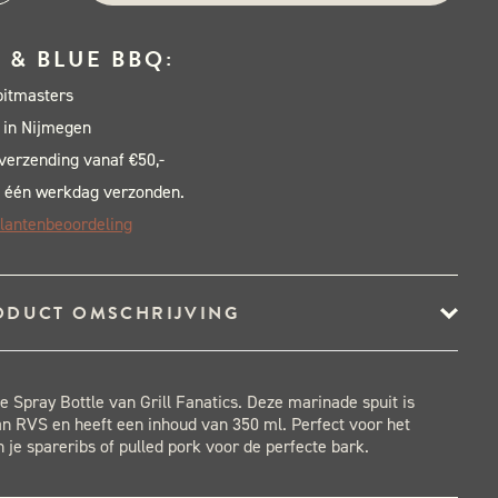
tics
inade
 & BLUE BBQ:
ay
pitmasters
le
 in Nijmegen
al
 verzending vanaf €50,-
 één werkdag verzonden.
lantenbeoordeling
ODUCT OMSCHRIJVING
 Spray Bottle van Grill Fanatics. Deze marinade spuit is
n RVS en heeft een inhoud van 350 ml. Perfect voor het
 je spareribs of pulled pork voor de perfecte bark.