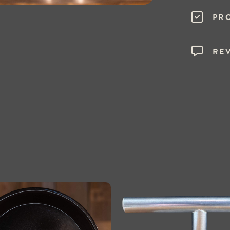
PR
RE