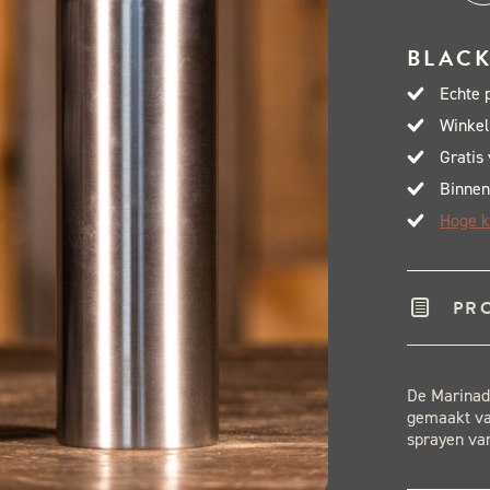
Fana
Mar
BLACK
Spr
Echte 
Bott
Winkel
aant
Gratis
Binnen
Hoge k
PR
De Marinade
gemaakt va
sprayen van