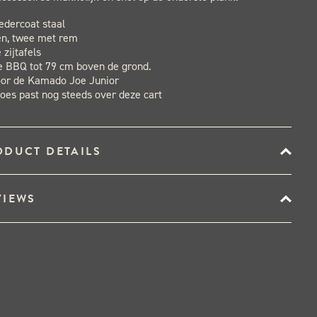
edercoat staal
n, twee met rem
 zijtafels
e BBQ tot 79 cm boven de grond.
oor de Kamado Joe Junior
oes past nog steeds over deze cart
ODUCT DETAILS
VIEWS