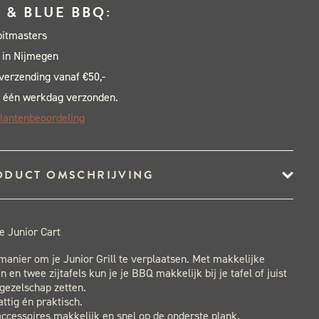
 & BLUE BBQ:
al
pitmasters
 in Nijmegen
 verzending vanaf €50,-
 één werkdag verzonden.
lantenbeoordeling
ODUCT OMSCHRIJVING
 Junior Cart
manier om je Junior Grill te verplaatsen. Met makkelijke
 en twee zijtafels kun je je BBQ makkelijk bij je tafel of juist
gezelschap zetten.
ttig én praktisch.
laccessoires makkelijk en snel op de onderste plank.