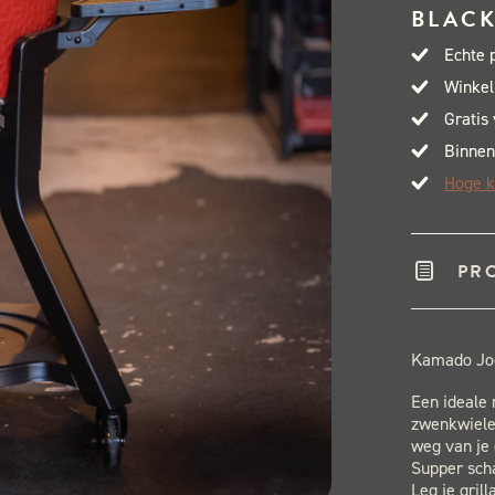
BLACK
aant
Echte 
Winkel
Gratis
Binnen
Hoge k
PR
Kamado Joe
Een ideale 
zwenkwielen
weg van je 
Supper scha
Leg je gril