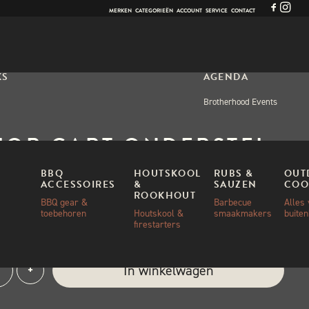
MERKEN
CATEGORIEËN
ACCOUNT
SERVICE
CONTACT
KS
AGENDA
Brotherhood Events
IOR CART ONDERSTEL
BBQ
HOUTSKOOL
RUBS &
OUT
ACCESSOIRES
&
SAUZEN
COO
ROOKHOUT
,00
BBQ gear &
Barbecue
Alles
toebehoren
Houtskool &
smaakmakers
buite
firestarters
ad
or
e:
In winkelwagen
+
rstel