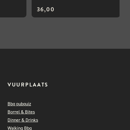
36,00
VUURPLAATS
Bbq pubquiz
Borrel & Bites
Dinner & Drinks
Walking Bbq