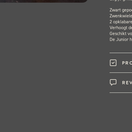
Zwart gepo
Zwenkwiele
2 opklabare
Verhoogt d
Geschikt v
De Junior h
PR
RE