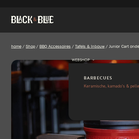
home
/
Shop
/
BBQ Accessoires
/
Tafels & Inbouw
/
Junior Cart onde
WEBSHOP
BARBECUES
Keramische, kamado’s & pelle