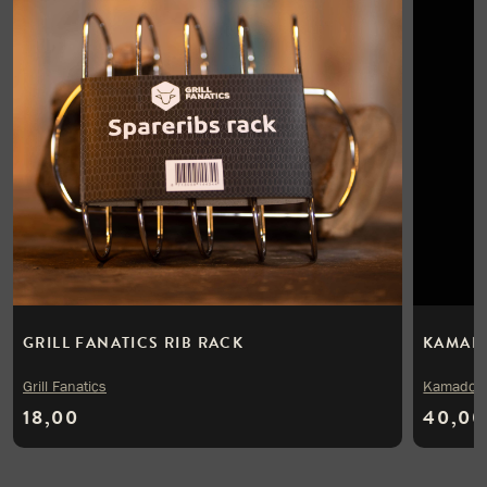
GRILL FANATICS RIB RACK
KAMADO
Grill Fanatics
Kamado J
18,00
40,00