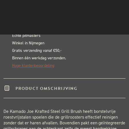
Krafted
INSTAGRAM
In winkelwagen
Stalen
NIEUWSBRIEF
Alternative:
Grillborstel
BLACK & BLUE BBQ:
aantal
Echte pitmasters
Winkel in Nijmegen
Gratis verzending vanaf €50,-
Binnen één werkdag verzonden.
Hoge klantenbeoordeling
PRODUCT OMSCHRIJVING
De Kamado Joe Krafted Steel Grill Brush heeft borstelvrije
roestvrijstalen spoelen die de grillroosters effectief reinigen
zonder dat er haren afvallen. Bovendien pakt een geïntegreerde
grillschraper aan de achterkant zelfs de meest hardnekkige