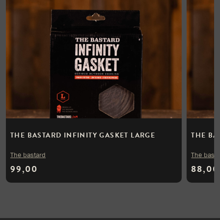
THE BASTARD INFINITY GASKET LARGE
THE BA
The bastard
The bast
99,00
88,00