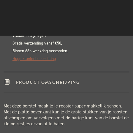
Brush
INSTAGRAM
Alternative:
aantal
NIEUWSBRIEF
BLACK & BLUE BBQ:
Echte pitmasters
Winkel in Nijmegen
Gratis verzending vanaf €50,-
Binnen één werkdag verzonden.
Hoge klantenbeoordeling
PRODUCT OMSCHRIJVING
Met deze borstel maak je je rooster super makkelijk schoon.
Met de platte bovenkant kun je de grote stukken van je rooster
afschrapen om vervolgens met de harige kant van de borstel de
kleine restjes ervan af te halen.