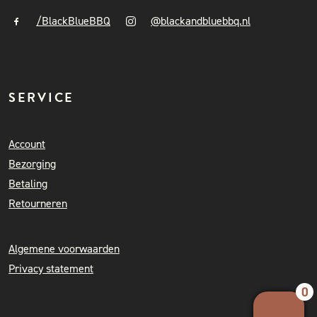
/BlackBlueBBQ
@blackandbluebbq.nl
SERVICE
Account
Bezorging
Betaling
Retourneren
Algemene voorwaarden
Privacy statement
0
Your 