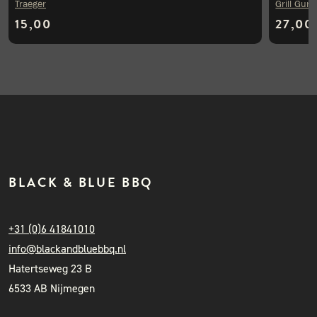
Traeger
Grill Guru
15,00
27,00
BLACK & BLUE BBQ
+31 (0)6 41841010
info@blackandbluebbq.nl
Hatertseweg 23 B
6533 AB Nijmegen