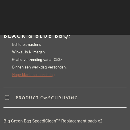
Green
INSTAGRAM
Egg
NIEUWSBRIEF
In winkelwagen
SpeediClean™
Alternative:
Replacement
BLACK & BLUE BBQ:
pads
x2
Echte pitmasters
Winkel in Nijmegen
aantal
Gratis verzending vanaf €50,-
Binnen één werkdag verzonden.
Hoge klantenbeoordeling
PRODUCT OMSCHRIJVING
Big Green Egg SpeediClean™ Replacement pads x2