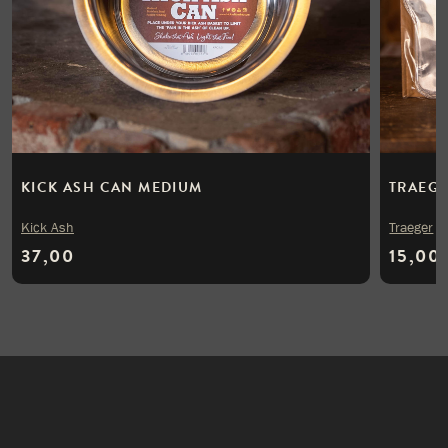
KICK ASH CAN MEDIUM
TRAEGE
Kick Ash
Traeger
37,00
15,00