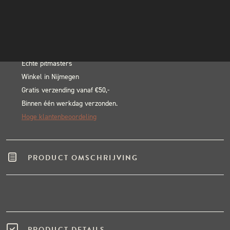
Pasta
INSTAGRAM
In winkelwagen
Wax
NIEUWSBRIEF
Alternative:
aantal
BLACK & BLUE BBQ:
Echte pitmasters
Winkel in Nijmegen
Gratis verzending vanaf €50,-
Binnen één werkdag verzonden.
Hoge klantenbeoordeling
PRODUCT OMSCHRIJVING
PRODUCT DETAILS