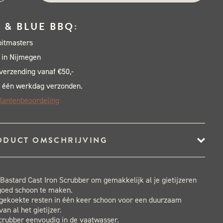
tard
t
 & BLUE BBQ:
pitmasters
ubber
 in Nijmegen
al
 verzending vanaf €50,-
 één werkdag verzonden.
lantenbeoordeling
ODUCT OMSCHRIJVING
Bastard Cast Iron Scrubber om gemakkelijk al je gietijzeren
goed schoon te maken.
gekoekte resten in één keer schoon voor een duurzaam
an al het gietijzer.
crubber eenvoudig in de vaatwasser.