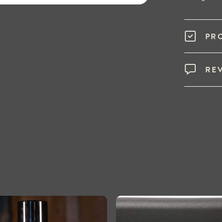
PR
RE