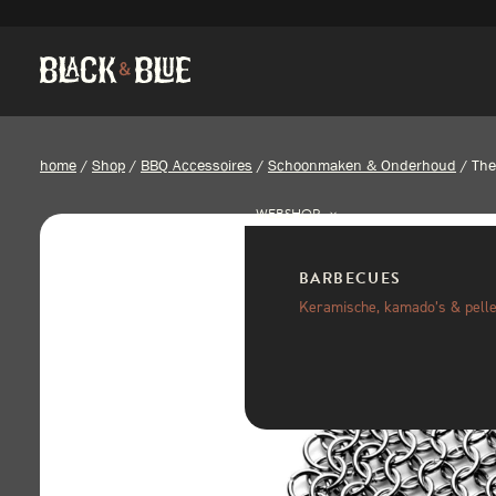
home
/
Shop
/
BBQ Accessoires
/
Schoonmaken & Onderhoud
/
The
WEBSHOP
BARBECUES
Keramische, kamado’s & pelle