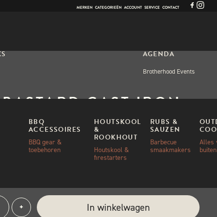
MERKEN
CATEGORIEËN
ACCOUNT
SERVICE
CONTACT
KS
AGENDA
Brotherhood Events
 BASTARD CAST IRON
UBBER
BBQ
HOUTSKOOL
RUBS &
OUT
ACCESSOIRES
&
SAUZEN
COO
ROOKHOUT
BBQ gear &
Barbecue
Alles
toebehoren
Houtskool &
smaakmakers
buite
00
firestarters
aad
e:
In winkelwagen
+