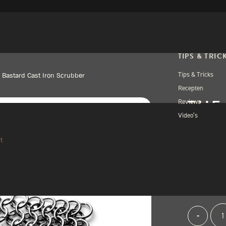
TIPS & TRIC
Tips & Tricks
 Bastard Cast Iron Scrubber
Recepten
THE
Reviews
Video’s
SCR
t
€
26,
11 op voorr
The
Alternativ
-