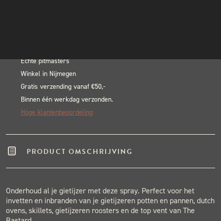
Cast
INSTAGRAM
In winkelwagen
Iron
NIEUWSBRIEF
Alternative:
Care
BLACK & BLUE BBQ:
Spray
aantal
Echte pitmasters
Winkel in Nijmegen
Gratis verzending vanaf €50,-
Binnen één werkdag verzonden.
Hoge klantenbeoordeling
PRODUCT OMSCHRIJVING
Onderhoud al je gietijzer met deze spray. Perfect voor het
invetten en inbranden van je gietijzeren potten en pannen, dutch
ovens, skillets, gietijzeren roosters en de top vent van The
Bastard