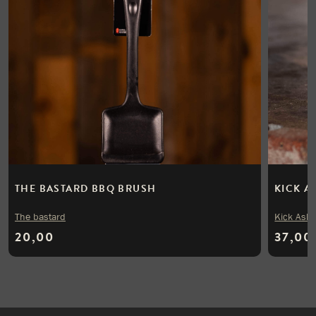
THE BASTARD BBQ BRUSH
KICK A
The bastard
Kick Ash
20,00
37,00