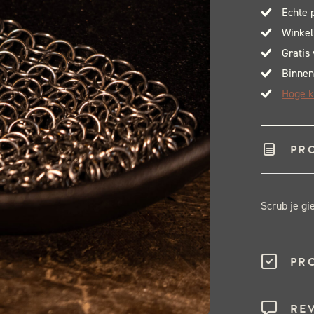
Echte 
Winkel
Gratis
Binnen
Hoge k
PR
Scrub je gi
PR
RE