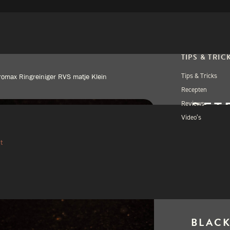
TIPS & TRIC
Tips & Tricks
romax Ringreiniger RVS matje Klein
Recepten
PET
Reviews
Video’s
RVS
t
€
16,
Uitverkocht
BLACK