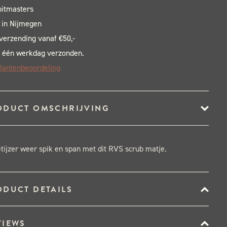
pitmasters
 in Nijmegen
 verzending vanaf €50,-
 één werkdag verzonden.
lantenbeoordeling
ODUCT OMSCHRIJVING
etijzer weer spik en span met dit RVS scrub matje.
ODUCT DETAILS
VIEWS