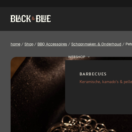
home
/
Shop
/
BBQ Accessoires
/
Schoonmaken & Onderhoud
/
Pet
WEBSHOP
BARBECUES
Keramische, kamado’s & pelle