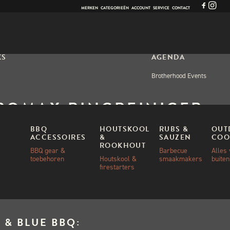
MERKEN
CATEGORIEËN
ACCOUNT
SERVICE
CONTACT
KS
AGENDA
Brotherhood Events
ROMAX RINGREINIGER
 MATJE KLEIN
BBQ
HOUTSKOOL
RUBS &
OUT
ACCESSOIRES
&
SAUZEN
COO
ROOKHOUT
BBQ gear &
Barbecue
Alles
toebehoren
Houtskool &
smaakmakers
buite
00
firestarters
 & BLUE BBQ: