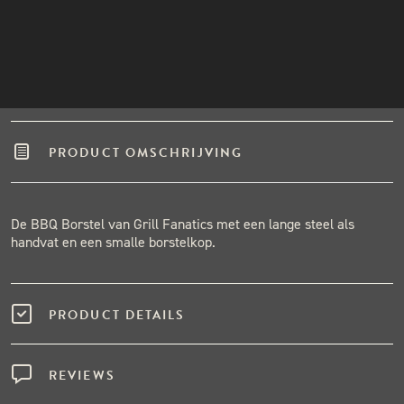
Winkel in Nijmegen
INSTAGRAM
Gratis verzending vanaf €50,-
NIEUWSBRIEF
Binnen één werkdag verzonden.
Hoge klantenbeoordeling
PRODUCT OMSCHRIJVING
De BBQ Borstel van Grill Fanatics met een lange steel als
handvat en een smalle borstelkop.
PRODUCT DETAILS
REVIEWS