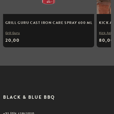
GRILL GURU CAST IRON CARE SPRAY 600 ML
KICK A
Grill Guru
Kick Ash
20,00
80,00
BLACK & BLUE BBQ
+31 (0)6 41841010