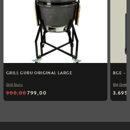
GRILL GURU ORIGINAL LARGE
BGE – 
Grill Guru
Big Green
900,00
799,00
3.695
Oorspronkelijke prijs was: €900,00.
Huidige prijs is: €799,00.