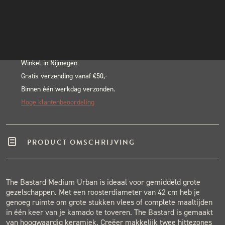
Medium
INSTAGRAM
Alternative:
Urban
NIEUWSBRIEF
BLACK & BLUE BBQ:
Set
aantal
Echte pitmasters
Winkel in Nijmegen
Gratis verzending vanaf €50,-
Binnen één werkdag verzonden.
Hoge klantenbeoordeling
PRODUCT OMSCHRIJVING
The Bastard Medium Urban is ideaal voor gemiddeld grote
gezelschappen. Met een roosterdiameter van 42 cm heb je
genoeg ruimte om grote stukken vlees of complete maaltijden
in één keer van je kamado te toveren. The Bastard is gemaakt
van hoogwaardig keramiek. Creëer makkelijk twee hittezones