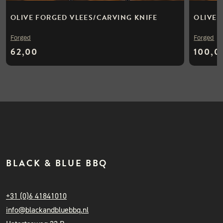
OLIVE FORGED VLEES/CARVING KNIFE
OLIVE 
Forged
Forged
62,00
100,0
BLACK & BLUE BBQ
+31 (0)6 41841010
info@blackandbluebbq.nl