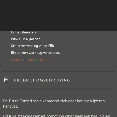
Steak
INSTAGRAM
In winkelwagen
Knives
NIEUWSBRIEF
Alternative:
aantal
BLACK & BLUE BBQ:
Echte pitmasters
Winkel in Nijmegen
Gratis verzending vanaf €50,-
Binnen één werkdag verzonden.
Hoge klantenbeoordeling
PRODUCT OMSCHRIJVING
De Brute Forged serie kenmerkt zich door het open ijzeren
handvat.
Dit luxe steakmessenset brengt jou diner naar een heel nieuw