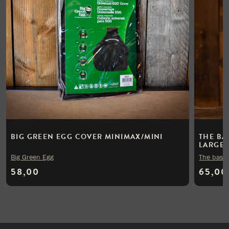
BIG GREEN EGG COVER MINIMAX/MINI
THE BA
LARGE
Big Green Egg
The bast
58,00
65,00