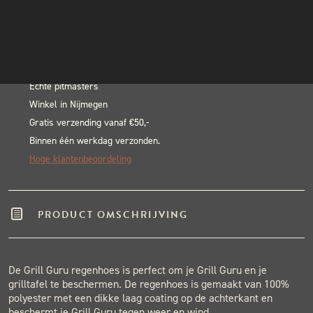
Raincover
INSTAGRAM
In winkelwagen
Large
NIEUWSBRIEF
Alternative:
aantal
BLACK & BLUE BBQ:
Echte pitmasters
Winkel in Nijmegen
Gratis verzending vanaf €50,-
Binnen één werkdag verzonden.
Hoge klantenbeoordeling
PRODUCT OMSCHRIJVING
De Grill Guru regenhoes is perfect om je Grill Guru en je
grilltafel te beschermen. De regenhoes is gemaakt van 100%
polyester met een dikke laag coating op de achterkant en
beschermt je Grill Guru tegen weer en wind.