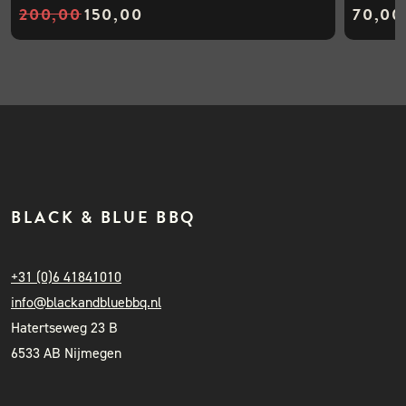
200,00
150,00
70,00
Oorspronkelijke prijs was: €200,00.
Huidige prijs is: €150,00.
BLACK & BLUE BBQ
+31 (0)6 41841010
info@blackandbluebbq.nl
Hatertseweg 23 B
6533 AB Nijmegen