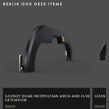
BEKIJK OOK DEZE ITEMS
GOZNEY DOME NEOPOLITAN ARCH AND FLUE
GOZNEY
EXTENSION
Gozney
Gozney