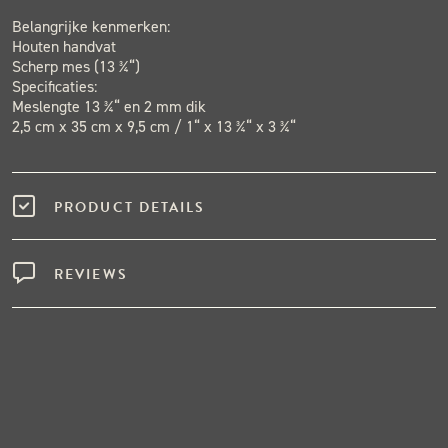
Belangrijke kenmerken:
Houten handvat
Scherp mes (13 ¾“)
Specificaties:
Meslengte 13 ¾“ en 2 mm dik
2,5 cm x 35 cm x 9,5 cm / 1“ x 13 ¾“ x 3 ¾“
PRODUCT DETAILS
REVIEWS