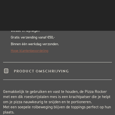
aantal
INSTAGRAM
Alternative:
NIEUWSBRIEF
BLACK & BLUE BBQ:
Echte pitmasters
Winkel in Nijmegen
Gratis verzending vanaf €50,-
Binnen één werkdag verzonden.
Hoge klantenbeoordeling
PRODUCT OMSCHRIJVING
Gemakkelijk te gebruiken en vast te houden, de Pizza Rocker
met een dik roestvrijstalen mes is een krachtpatser die je helpt
om je pizza nauwkeurig te snijden en te portioneren.
Met een soepele rolbeweging blijven de toppings perfect op hun
plaats.