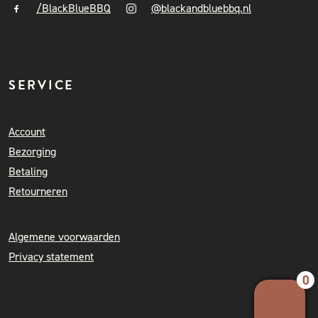
/BlackBlueBBQ
@blackandbluebbq.nl
SERVICE
Account
Bezorging
Betaling
Retourneren
Algemene voorwaarden
Privacy statement
0
Your 