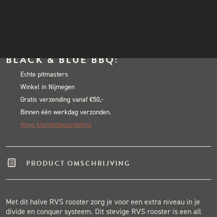
Joe
INSTAGRAM
RVS
NIEUWSBRIEF
In winkelwagen
Half
Alternative:
Moon
BLACK & BLUE BBQ:
Cooking
Grate
Echte pitmasters
Winkel in Nijmegen
Classic
Gratis verzending vanaf €50,-
Joe
Binnen één werkdag verzonden.
aantal
Hoge klantenbeoordeling
PRODUCT OMSCHRIJVING
Met dit halve RVS rooster zorg je voor een extra niveau in je
divide en conquer systeem. Dit stevige RVS rooster is een all