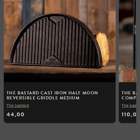
THE BASTARD CAST IRON HALF MOON
THE BA
REVERSIBLE GRIDDLE MEDIUM
COMPAC
The bastard
The bast
44,00
110,0