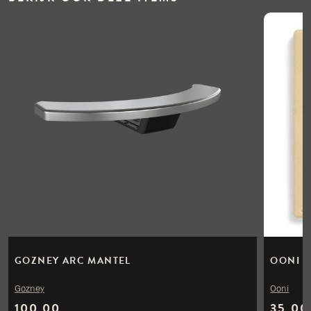
GOZNEY ARC MANTEL
OONI K
Gozney
Ooni
100,00
35,00