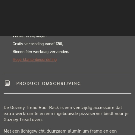
Rack
INSTAGRAM
Alternative:
aantal
NIEUWSBRIEF
BLACK & BLUE BBQ:
Echte pitmasters
Winkel in Nijmegen
Gratis verzending vanaf €50,-
Binnen één werkdag verzonden.
Hoge klantenbeoordeling
PRODUCT OMSCHRIJVING
De Gozney Tread Roof Rack is een veelzijdig accessoire dat
extra werkruimte en een ingebouwde pizzaserver biedt voor je
Gozney Tread oven.
Met een lichtgewicht, duurzaam aluminium frame en een