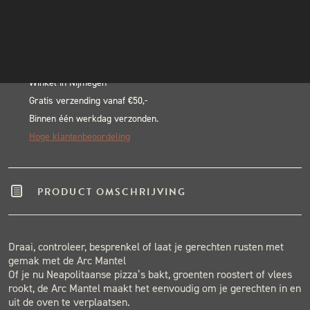
aantal
INSTAGRAM
Alternative:
NIEUWSBRIEF
BLACK & BLUE BBQ:
Echte pitmasters
Winkel in Nijmegen
Gratis verzending vanaf €50,-
Binnen één werkdag verzonden.
Hoge klantenbeoordeling
PRODUCT OMSCHRIJVING
Draai, controleer, besprenkel of laat je gerechten rusten met
gemak met de Arc Mantel
Of je nu Neapolitaanse pizza’s bakt, groenten roostert of vlees
rookt, de Arc Mantel maakt het eenvoudig om je gerechten in en
uit de oven te verplaatsen.