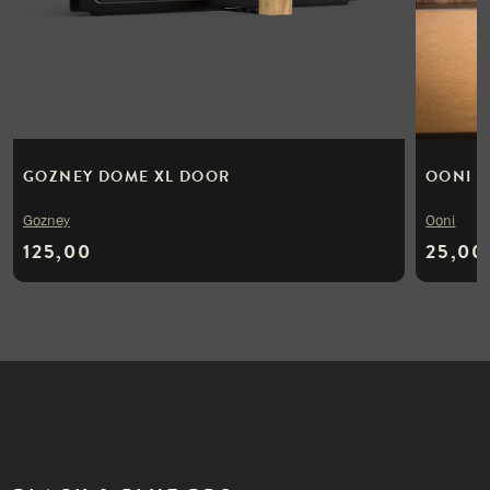
GOZNEY DOME XL DOOR
OONI P
Gozney
Ooni
125,00
25,00