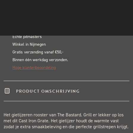
Cast
INSTAGRAM
In winkelwagen
Iron
NIEUWSBRIEF
Alternative:
Grid
BLACK & BLUE BBQ:
Large
aantal
Echte pitmasters
Winkel in Nijmegen
Gratis verzending vanaf €50,-
Binnen één werkdag verzonden.
Hoge klantenbeoordeling
PRODUCT OMSCHRIJVING
Het gietijzeren rooster van The Bastard. Grill er lekker op los
met dit Cast Iron Grate. Het gietijzer houdt de warmte vast
zodat je extra smaakbeleving en die perfecte grillstrepen krijgt.