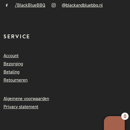
/BlackBlueBBQ
@blackandbluebbq.nl
SERVICE
Account
Bezorging
Betaling
Retourneren
Algemene voorwaarden
Privacy statement
0
Your 