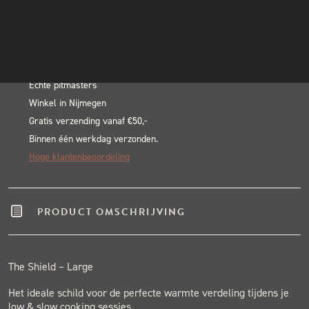
Shield
INSTAGRAM
In winkelwagen
Large
NIEUWSBRIEF
Alternative:
aantal
BLACK & BLUE BBQ:
Echte pitmasters
Winkel in Nijmegen
Gratis verzending vanaf €50,-
Binnen één werkdag verzonden.
Hoge klantenbeoordeling
PRODUCT OMSCHRIJVING
The Shield – Large
Het ideale schild voor de perfecte warmte verdeling tijdens je
low & slow cooking sessies.