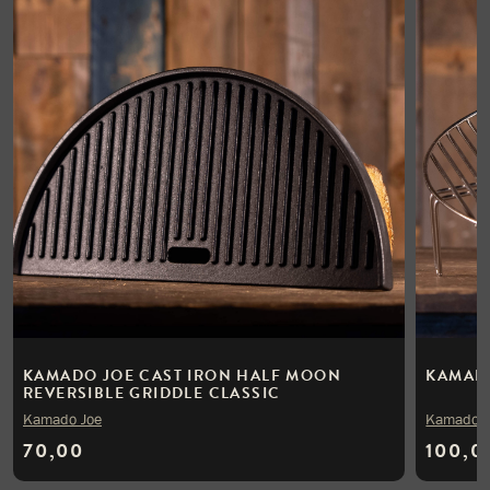
KAMADO JOE CAST IRON HALF MOON
KAMADO
REVERSIBLE GRIDDLE CLASSIC
Kamado Joe
Kamado J
70,00
100,0