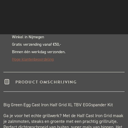
In winkelwagen
INSTAGRAM
Alternative:
NIEUWSBRIEF
BLACK & BLUE BBQ:
Echte pitmasters
Winkel in Nijmegen
Gratis verzending vanaf €50,-
Binnen één werkdag verzonden.
Hoge klantenbeoordeling
PRODUCT OMSCHRIJVING
Big Green Egg Cast Iron Half Grid XL TBV EGGspander Kit
Ga je voor het echte grillwerk? Met de Half Cast Iron Grid maak
je zalmmoten, steaks en groente met een prachtig grillruitje.
Perfect dichtgeschroeid van buiten, super mals van binnen. Het