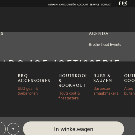
MERKEN
CATEGORIEËN
ACCOUNT
SERVICE
CONTACT
KS
AGENDA
Brotherhood Events
ADO JOE JOETISSERIE
SSIC
BBQ
HOUTSKOOL
RUBS &
OUT
ACCESSOIRES
&
SAUZEN
COO
ROOKHOUT
BBQ gear &
Barbecue
Alles
toebehoren
Houtskool &
smaakmakers
buite
,00
firestarters
d (kan nabesteld worden)
ado
e:
In winkelwagen
+