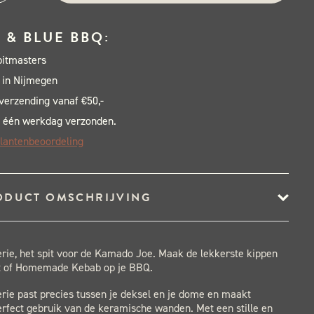
isserie
 & BLUE BBQ:
sic
pitmasters
al
 in Nijmegen
 verzending vanaf €50,-
 één werkdag verzonden.
lantenbeoordeling
ODUCT OMSCHRIJVING
rie, het spit voor de Kamado Joe. Maak de lekkerste kippen
it of Homemade Kebab op je BBQ.
rie past precies tussen je deksel en je dome en maakt
rfect gebruik van de keramische wanden. Met een stille en