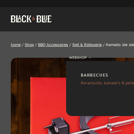
home
/
Shop
/
BBQ Accessoires
/
Spit & Rotisserie
/
Kamado Joe Joet
WEBSHOP
BARBECUES
Keramische, kamado’s & pelle