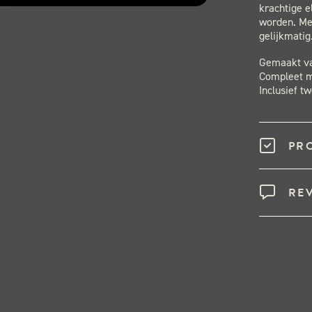
krachtige e
worden. Met
gelijkmatig
Gemaakt va
Compleet m
Inclusief 
PR
RE