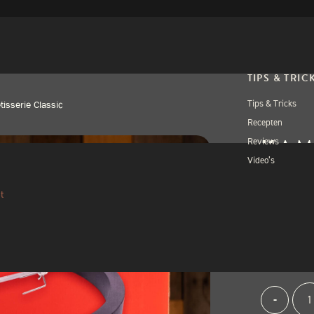
TIPS & TRIC
Tips & Tricks
isserie Classic
Recepten
KAM
Reviews
Video’s
CLA
t
€
299
1 op voorraa
Kam
Alternativ
-