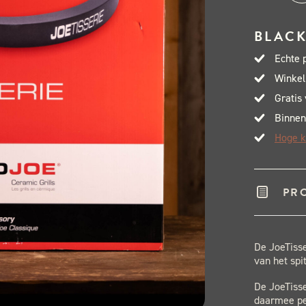
Joe
Joet
BLACK
Clas
Echte 
aant
Winkel
Gratis
Binnen
Hoge k
PR
De JoeTisse
van het sp
De JoeTisse
daarmee pe