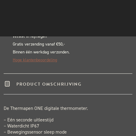
aantal
INSTAGRAM
Alternative:
NIEUWSBRIEF
BLACK & BLUE BBQ:
Echte pitmasters
Winkel in Nijmegen
Gratis verzending vanaf €50,-
Binnen één werkdag verzonden.
Hoge klantenbeoordeling
PRODUCT OMSCHRIJVING
De Thermapen ONE digitale thermometer.
– Eén seconde uitleestijd
– Waterdicht IP67
– Bewegingssensor sleep mode