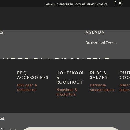
MERKEN
CATEGORIEËN
ACCOUNT
SERVICE
CONTACT
KS
AGENDA
Brotherhood Events
MERS BLACK WATTLE
TH AFRICAN
BBQ
HOUTSKOOL
RUBS &
OUT
ACCESSOIRES
&
SAUZEN
COO
TSKOOL 10KG
ROOKHOUT
BBQ gear &
Barbecue
Alles
toebehoren
Houtskool &
smaakmakers
buite
firestarters
00
aad