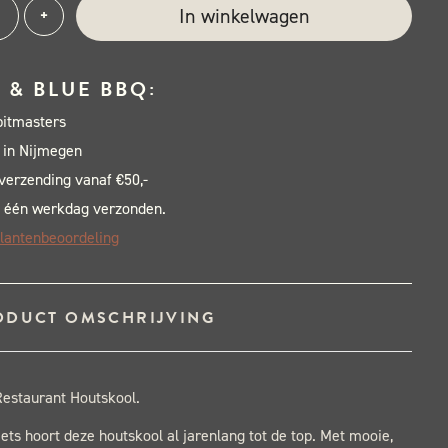
mers
e:
In winkelwagen
+
ck
tle
 & BLUE BBQ:
th
pitmasters
can
 in Nijmegen
tskool
 verzending vanaf €50,-
g
 één werkdag verzonden.
al
lantenbeoordeling
ODUCT OMSCHRIJVING
staurant Houtskool.
iets hoort deze houtskool al jarenlang tot de top. Met mooie,