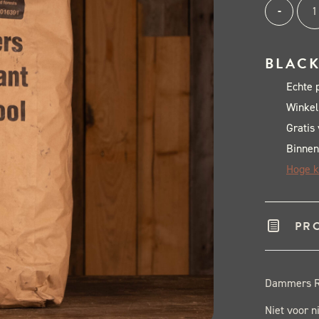
Dam
Alternativ
-
Bla
Wat
BLACK
Sou
Echte 
Afri
Winkel
Hou
Gratis
10k
Binnen
aant
Hoge k
PR
Dammers Re
Niet voor n