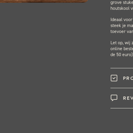
grove stuke
houtskool v
Ideaal voo
steek je ma
toevoer van
Let op, wij
online best
de 50 euro)
PR
RE