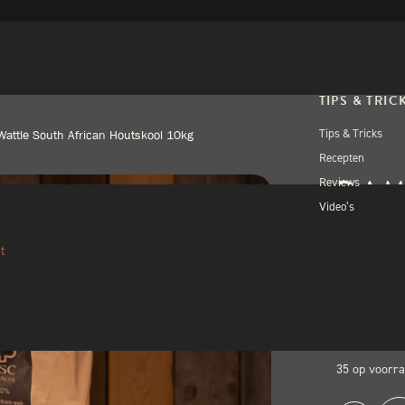
TIPS & TRIC
Tips & Tricks
attle South African Houtskool 10kg
Recepten
DAM
Reviews
Video’s
SOU
HOU
t
€
26,
35 op voorr