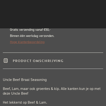
Alternative:
INSTAGRAM
BLACK & BLUE BBQ:
NIEUWSBRIEF
Echte pitmasters
Winkel in Nijmegen
Gratis verzending vanaf €50,-
Binnen één werkdag verzonden.
Hoge klantenbeoordeling
PRODUCT OMSCHRIJVING
Uncle Beef Braai Seasoning
Beef, Lam, maar ook groentes & kip. Alle kanten kun je op met
deze Uncle Beef
Het lekkerst op Beef & Lam.