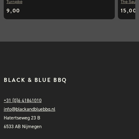
Turnpike
The Sauc
9,00
15,00
BLACK & BLUE BBQ
+31 (0)6 41841010
info@blackandbluebbq.nl
Hatertseweg 23 B
6533 AB Nijmegen