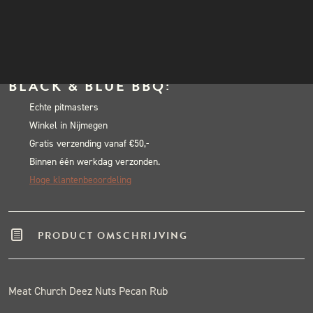
Church
INSTAGRAM
Deez
NIEUWSBRIEF
In winkelwagen
Nuts
Alternative:
Honey
BLACK & BLUE BBQ:
Pecan
Rub
Echte pitmasters
Winkel in Nijmegen
-
Gratis verzending vanaf €50,-
397
Binnen één werkdag verzonden.
gram
Hoge klantenbeoordeling
aantal
PRODUCT OMSCHRIJVING
Meat Church Deez Nuts Pecan Rub