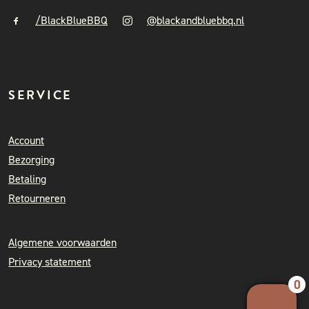
/BlackBlueBBQ
@blackandbluebbq.nl
SERVICE
Account
Bezorging
Betaling
Retourneren
Algemene voorwaarden
Privacy statement
0
Your 