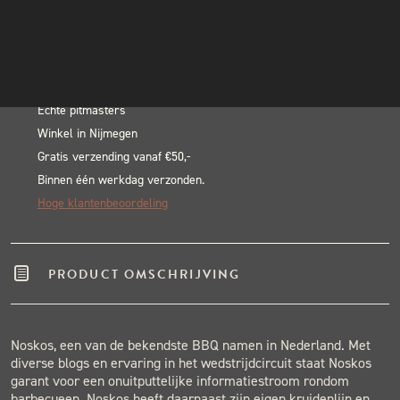
Pork
INSTAGRAM
In winkelwagen
Rub
NIEUWSBRIEF
Alternative:
-
BLACK & BLUE BBQ:
180
gram
Echte pitmasters
Winkel in Nijmegen
aantal
Gratis verzending vanaf €50,-
Binnen één werkdag verzonden.
Hoge klantenbeoordeling
PRODUCT OMSCHRIJVING
Noskos, een van de bekendste BBQ namen in Nederland. Met
diverse blogs en ervaring in het wedstrijdcircuit staat Noskos
garant voor een onuitputtelijke informatiestroom rondom
barbecueen. Noskos heeft daarnaast zijn eigen kruidenlijn en