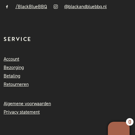
/BlackBlueBBQ
@blackandbluebbq.nl
SERVICE
Account
Bezorging
Betaling
Retourneren
Algemene voorwaarden
Privacy statement
0
Your 