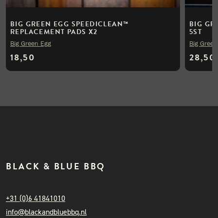
BIG GREEN EGG SPEEDICLEAN™
BIG GR
REPLACEMENT PADS X2
5ST
Big Green Egg
Big Green
18,50
28,50
BLACK & BLUE BBQ
+31 (0)6 41841010
info@blackandbluebbq.nl