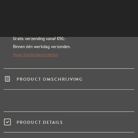
Alternative:
INSTAGRAM
BLACK & BLUE BBQ:
NIEUWSBRIEF
Echte pitmasters
Winkel in Nijmegen
Gratis verzending vanaf €50,-
Binnen één werkdag verzonden.
Hoge klantenbeoordeling
PRODUCT OMSCHRIJVING
PRODUCT DETAILS