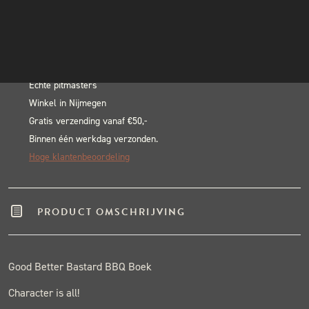
-
INSTAGRAM
In winkelwagen
Good
NIEUWSBRIEF
Alternative:
Better
BLACK & BLUE BBQ:
Bastard
BBQ
Echte pitmasters
Winkel in Nijmegen
Boek
Gratis verzending vanaf €50,-
aantal
Binnen één werkdag verzonden.
Hoge klantenbeoordeling
PRODUCT OMSCHRIJVING
Good Better Bastard BBQ Boek
Character is all!