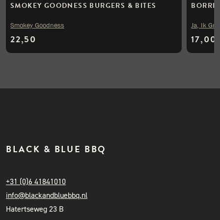
SMOKEY GOODNESS BURGERS & BITES
BORREL
Smokey Goodness
Ja, Ik Gril
22,50
17,00
BLACK & BLUE BBQ
+31 (0)6 41841010
info@blackandbluebbq.nl
Hatertseweg 23 B