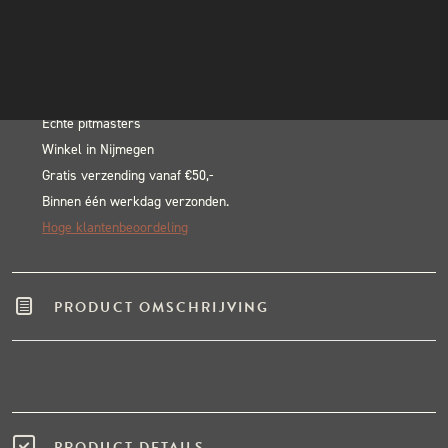
Bigger
INSTAGRAM
In winkelwagen
Better
NIEUWSBRIEF
Alternative:
BBQ
BLACK & BLUE BBQ:
Deel
3
Echte pitmasters
Winkel in Nijmegen
aantal
Gratis verzending vanaf €50,-
Binnen één werkdag verzonden.
Hoge klantenbeoordeling
PRODUCT OMSCHRIJVING
PRODUCT DETAILS